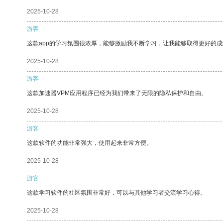
2025-10-28
游客
这款app的学习氛围很浓厚，能够激励我不断学习，让我能够取得更好的成
2025-10-28
游客
这款加速器VPM应用程序已经为我们带来了无限的隐私保护和自由。
2025-10-28
游客
这款软件的功能非常强大，使用起来非常方便。
2025-10-28
游客
这款学习软件的社区氛围非常好，可以与其他学习者交流学习心得。
2025-10-28