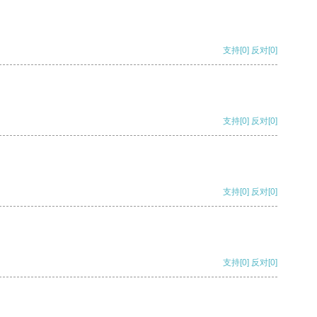
支持
[0]
反对
[0]
支持
[0]
反对
[0]
支持
[0]
反对
[0]
支持
[0]
反对
[0]