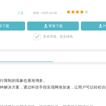
工具
|
时间：2025-10-28
|
卓下载
苹果下载
安卓市场，安全绿色
行限制的现象也逐渐增多。
解决方案，通过科技手段实现网络加速，让用户可以轻松访