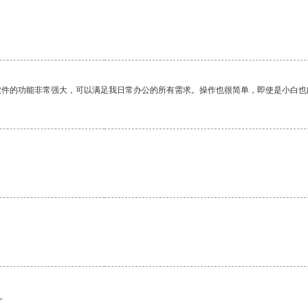
软件的功能非常强大，可以满足我日常办公的所有需求。操作也很简单，即使是小白也
。