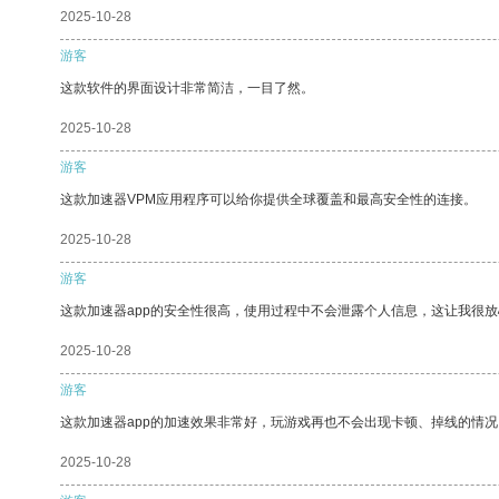
2025-10-28
游客
这款软件的界面设计非常简洁，一目了然。
2025-10-28
游客
这款加速器VPM应用程序可以给你提供全球覆盖和最高安全性的连接。
2025-10-28
游客
这款加速器app的安全性很高，使用过程中不会泄露个人信息，这让我很
2025-10-28
游客
这款加速器app的加速效果非常好，玩游戏再也不会出现卡顿、掉线的情况
2025-10-28