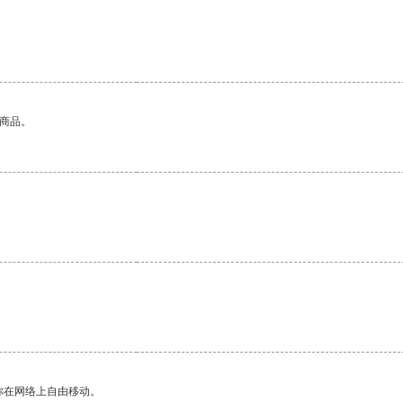
的商品。
你在网络上自由移动。