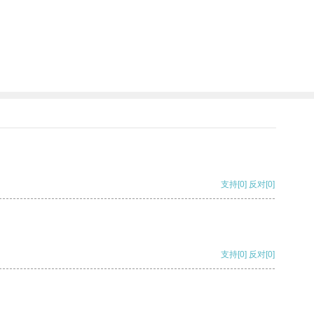
支持
[0]
反对
[0]
支持
[0]
反对
[0]