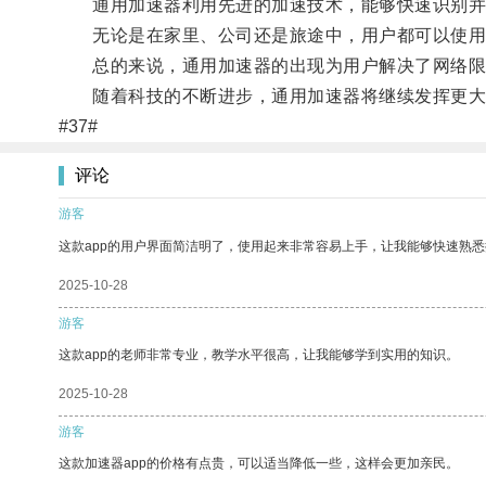
通用加速器利用先进的加速技术，能够快速识别并
无论是在家里、公司还是旅途中，用户都可以使用
总的来说，通用加速器的出现为用户解决了网络限
随着科技的不断进步，通用加速器将继续发挥更大
#37#
评论
游客
这款app的用户界面简洁明了，使用起来非常容易上手，让我能够快速熟
2025-10-28
游客
这款app的老师非常专业，教学水平很高，让我能够学到实用的知识。
2025-10-28
游客
这款加速器app的价格有点贵，可以适当降低一些，这样会更加亲民。